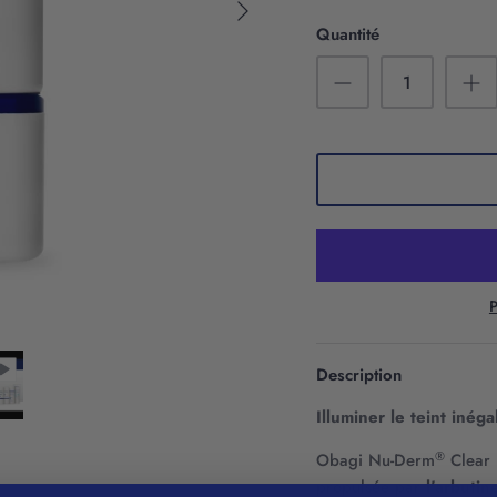
Quantité
P
Description
Illuminer le teint inéga
®
Obagi Nu-Derm
Clear 
propulsée par
l'arbutin