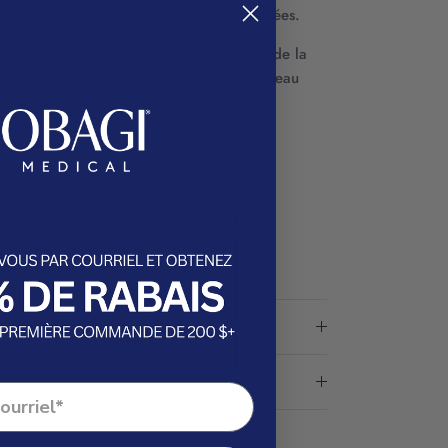
rence d'un teint inégal et des taches foncées.
ants, elle agit pour réduire l'apparence de la
tenant la clarté et l'éclat généraux de la peau
ux et uniforme.
iformiser le teint
e la décoloration et de la terne
quinone convenant à un usage quotidien
s clair et plus radieux