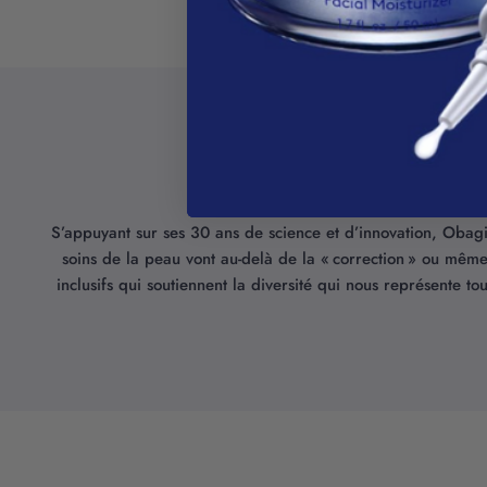
S’appuyant sur ses 30 ans de science et d’innovation, Obagi
soins de la peau vont au-delà de la « correction » ou même 
inclusifs qui soutiennent la diversité qui nous représente t