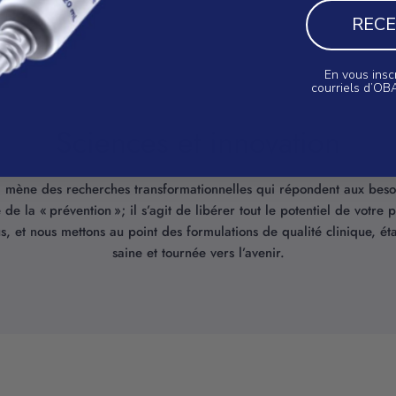
RECE
En vous insc
courriels d’OB
Sciences et innovation
 mène des recherches transformationnelles qui répondent aux besoi
de la « prévention »; il s’agit de libérer tout le potentiel de votr
ous, et nous mettons au point des formulations de qualité clinique,
saine et tournée vers l’avenir.