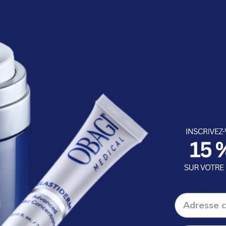
aider à améliorer l'appa
Combinée à des antioxyd
décoloration tout en sou
pour un teint plus radie
Bienfaits clés
Illumine et aide à un
Cible l'apparence d
Formule sans hydro
Soutient un teint plu
Ingrédients
Conseils d'utilisation