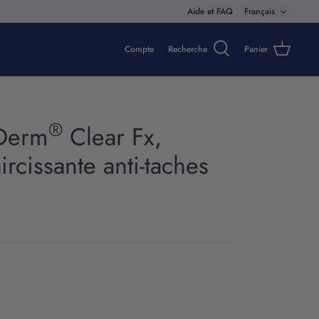
Langue
Aide et FAQ
Français
Compte
Recherche
Panier
®
Derm
Clear Fx,
rcissante anti-taches