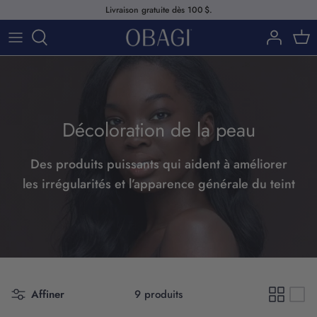
Passer
Livraison gratuite dès 100 $.
au
contenu
MAGASINER
À PROPOS
MAGASINER PAR PRODUITS
Décoloration de la peau
MAGASINER PAR PROBLÈMES DE
PEAU
Des produits puissants qui aident à améliorer
MAGASINER PAR LIGNES DE
les irrégularités et l’apparence générale du teint
PRODUITS
Notre histoire
Affiner
9 produits