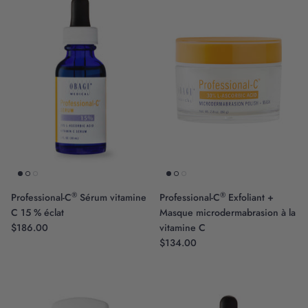
®
®
Professional-C
Sérum vitamine
Professional-C
Exfoliant +
C 15 % éclat
Masque microdermabrasion à la
$186.00
vitamine C
$134.00