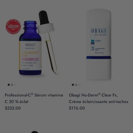
Innovation scientifique
®
®
Professional-C
Sérum vitamine
Obagi Nu-Derm
Clear Fx,
C 20 % éclat
Crème éclaircissante anti-taches
$222.00
$176.00