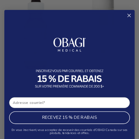
®
®
Obagi-C
Fx Sérum correcteur
Obagi-C
Lotion exfoliante de
éclat à la vitamine C
jour à la vitamine C
$207.00
$126.00
RECEVEZ 15 % DE RABAIS
En vous inscrivant, vous acceptez de recevoir des courriels d’OBAGI Canada sur ses
produits, tendances et offres.