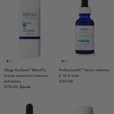
®
®
Obagi Nu-Derm
Blend Fx,
Professional-C
Sérum vitamine
Crème correctrice intensive
C 10 % éclat
anti-taches
$163.00
$176.00
Épuisé