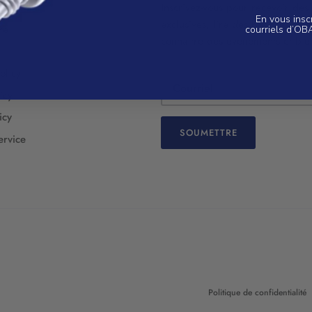
AQ
Inscrivez-vous pour recevoir des 
En vous insc
exclusives, lire des histoires orig
re
courriels d’OB
connaître des événements et bie
olicy
icy
icy
SOUMETTRE
ervice
Politique de confidentialité