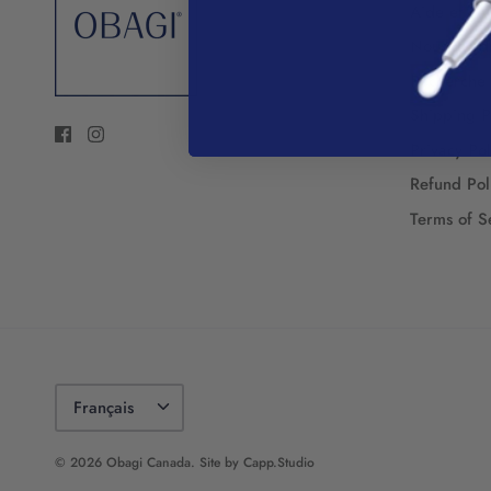
Aide et F
Nous joind
Recherche
Shipping P
Privacy Pol
Refund Pol
Terms of S
Langue
Français
© 2026
Obagi Canada
.
Site by Capp.Studio