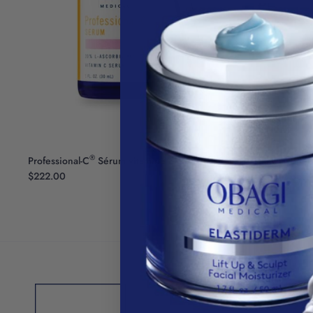
®
Professional-C
Sérum vitamine C 20 % éclat
Daily Hydro-
$222.00
contour des 
$116.00
À Propos