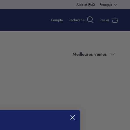
Langue
Aide et FAQ
Français
Compte
Recherche
Panier
Trier
Meilleures ventes
par