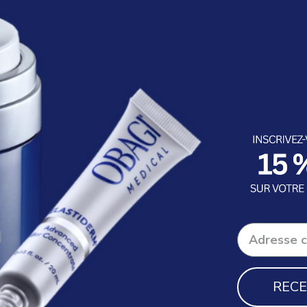
®
Drops
Gel-crème rajeunissant
yeux
Faites parti de notre réseau
RECE