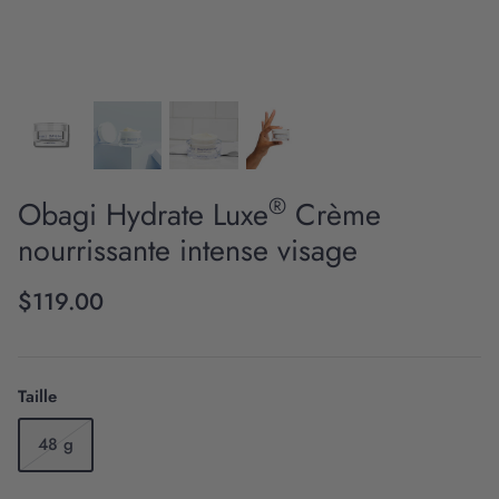
®
Obagi Hydrate Luxe
Crème
Innovation scientifique
nourrissante intense visage
$119.00
Taille
48 g